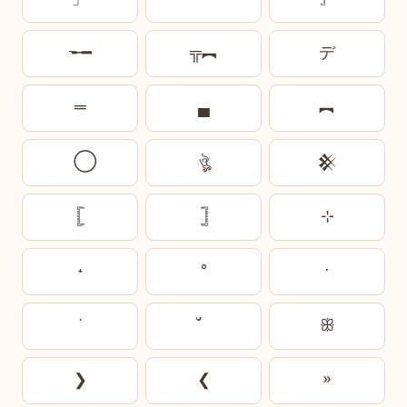
᠊╾━
╦︻
デ
═
▄
︻
ঔৣ
𒆜
𓊈
𓊉
⊹
˖
°
·
˙
ꕥ
❯
❮
»