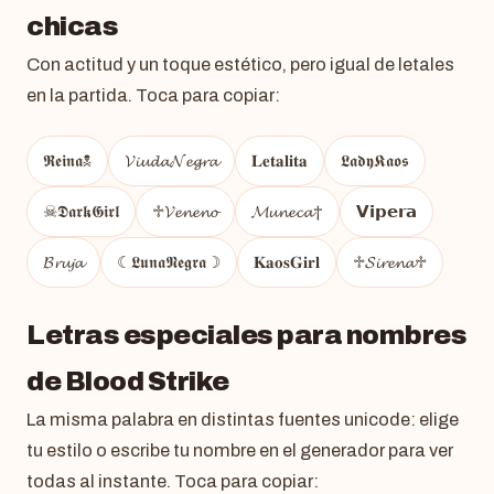
chicas
Con actitud y un toque estético, pero igual de letales
en la partida. Toca para copiar:
𝕽𝖊𝖎𝖓𝖆☠︎
𝓥𝓲𝓾𝓭𝓪𝓝𝓮𝓰𝓻𝓪
𝐋𝐞𝐭𝐚𝐥𝐢𝐭𝐚
𝕷𝖆𝖉𝖞𝕶𝖆𝖔𝖘
☠︎𝕯𝖆𝖗𝖐𝕲𝖎𝖗𝖑
♱𝓥𝓮𝓷𝓮𝓷𝓸
𝓜𝓾𝓷𝓮𝓬𝓪†
𝗩𝗶𝗽𝗲𝗿𝗮
𝓑𝓻𝓾𝓳𝓪
☾𝕷𝖚𝖓𝖆𝕹𝖊𝖌𝖗𝖆☽
𝐊𝐚𝐨𝐬𝐆𝐢𝐫𝐥
♱𝓢𝓲𝓻𝓮𝓷𝓪♱
Letras especiales para nombres
de Blood Strike
La misma palabra en distintas fuentes unicode: elige
tu estilo o escribe tu nombre en el generador para ver
todas al instante. Toca para copiar: