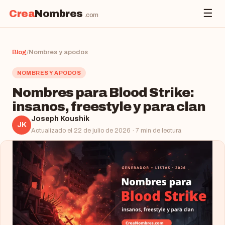
☰
Crea
Nombres
.com
Blog
/
Nombres y apodos
NOMBRES Y APODOS
Nombres para Blood Strike:
insanos, freestyle y para clan
Joseph Koushik
JK
Actualizado el 22 de julio de 2026 · 7 min de lectura