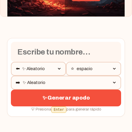
⬅️
⭐
➡️
✨ Generar apodo
💡 Presiona
para generar rápido
Enter