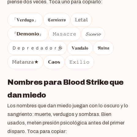
piense dos veces. Toca uno para copiarlo:
「𝐕𝐞𝐫𝐝𝐮𝐠𝐨」
𝕮𝖆𝖗𝖓𝖎𝖈𝖊𝖗𝖔
𝕃𝕖𝕥𝕒𝕝
『𝗗𝗲𝗺𝗼𝗻𝗶𝗼』
𝙼𝚊𝚜𝚊𝚌𝚛𝚎
𝓢𝓲𝓬𝓪𝓻𝓲𝓸
Ｄｅｐｒｅｄａｄｏｒ乡
𝐕𝐚𝐧𝐝𝐚𝐥𝐨
𝕽𝖚𝖎𝖓𝖆
𝕄𝕒𝕥𝕒𝕟𝕫𝕒★
𝗖𝗮𝗼𝘀
𝙴𝚡𝚒𝚕𝚒𝚘
Nombres para Blood Strike que
dan miedo
Los nombres que dan miedo juegan con lo oscuro y lo
sangriento: muerte, verdugos y sombras. Bien
usados, meten presión psicológica antes del primer
disparo. Toca para copiar: