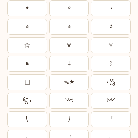
✦
✧
⋆
✮
✯
✰
⚝
♛
♕
♞
𐕣
ᛝ
𓉸
ᯓ★
꧁
꧂
༺
༻
⎝
⎠
「
」
『
』