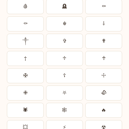
🩸
🪦
⚰︎
⚰️
☬
⸸
༒︎
✞
✟
†
♱
♰
✠
☦︎
☩
✙
⛧
🥀
🕷️
🕸️
🔥
💥
⚡
☢︎