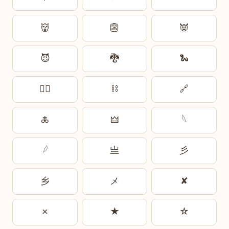
👹
👺
👿
😈
🐉
🐍
🏴‍☠️
⛓️
🔗
🜏
🜲
𓆩
𓆪
亗
彡
乡
メ
✘
✗
★
☆