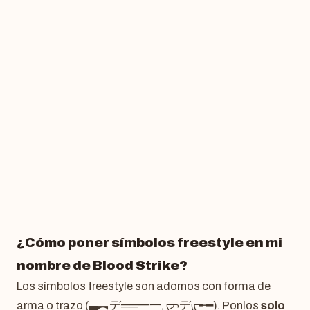
¿Cómo poner símbolos freestyle en mi
nombre de Blood Strike?
Los símbolos freestyle son adornos con forma de
arma o trazo (▄︻デ══━一, ᡕᠵデᡁ᠊╾━). Ponlos
solo