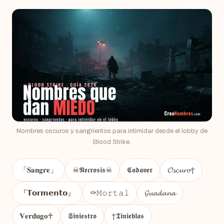
Nombres oscuros y sangrientos para intimidar desde el lobby de
Blood Strike.
「𝐒𝐚𝐧𝐠𝐫𝐞」
☠︎𝕹𝖊𝖈𝖗𝖔𝖘𝖎𝖘☠︎
𝕮𝖆𝖉𝖆𝖛𝖊𝖗
𝓞𝓼𝓬𝓾𝓻𝓸†
『𝗧𝗼𝗿𝗺𝗲𝗻𝘁𝗼』
⚰︎𝙼𝚘𝚛𝚝𝚊𝚕
𝓖𝓾𝓪𝓭𝓪𝓷𝓪
𝐕𝐞𝐫𝐝𝐮𝐠𝐨♱
𝕾𝖎𝖓𝖎𝖊𝖘𝖙𝖗𝖔
†𝕿𝖎𝖓𝖎𝖊𝖇𝖑𝖆𝖘