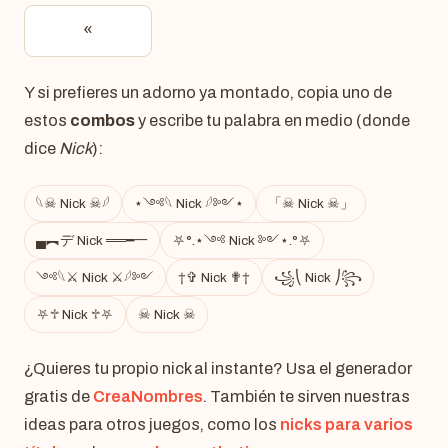
«
Y si prefieres un adorno ya montado, copia uno de
estos
combos
y escribe tu palabra en medio (donde
dice
Nick
):
𓆩☠︎ Nick ☠︎𓆪
⋆༺𓆩 Nick 𓆪༻⋆
「☠︎ Nick ☠︎」
▄︻デ Nick ══━一
⛧°.⋆༺ Nick ༻⋆.°⛧
༺𓆩⚔ Nick ⚔𓆪༻
†✞ Nick ✟†
꧁⎝ Nick ⎠꧂
⛧♱ Nick ♱⛧
☠︎ Nick ☠︎
¿Quieres tu propio nick al instante? Usa el generador
gratis de
CreaNombres
. También te sirven nuestras
ideas para otros juegos, como los
nicks para varios