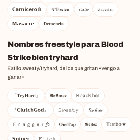
𝗖𝗮𝗿𝗻𝗶𝗰𝗲𝗿𝗼🩸
☣︎𝐓𝐨𝐱𝐢𝐜𝐨
𝓛𝓾𝓽𝓸
𝔈𝔰𝔭𝔢𝔠𝔱𝔯𝔬
𝗠𝗮𝘀𝗮𝗰𝗿𝗲
𝐃𝐞𝐦𝐞𝐧𝐜𝐢𝐚
Nombres freestyle para Blood
Strike bien tryhard
Estilo sweaty/tryhard, de los que gritan «vengo a
ganar»:
「𝐓𝐫𝐲𝐇𝐚𝐫𝐝」
𝕹𝖔𝕾𝖈𝖔𝖕𝖊
ℍ𝕖𝕒𝕕𝕤𝕙𝕠𝕥
『𝗖𝗹𝘂𝘁𝗰𝗵𝗚𝗼𝗱』
𝚂𝚠𝚎𝚊𝚝𝚢
𝓡𝓾𝓼𝓱𝓮𝓻
Ｆｒａｇｇｅｒ乡
𝐎𝐧𝐞𝐓𝐚𝐩
𝕽𝖊𝖋𝖑𝖊𝖝
𝕋𝕦𝕣𝕓𝕠★
𝗦𝗻𝗶𝗽𝗲𝗿
𝙵𝚕𝚒𝚌𝚔