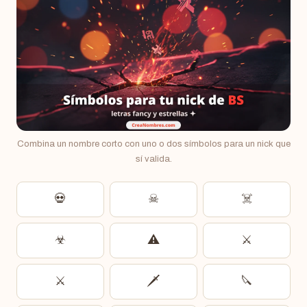
Combina un nombre corto con uno o dos símbolos para un nick que
sí valida.
💀
☠︎
☠️
☣︎
⚠︎
⚔︎
⚔️
🗡️
🔪