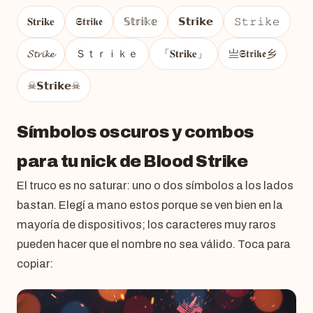
𝐒𝐭𝐫𝐢𝐤𝐞
𝕾𝖙𝖗𝖎𝖐𝖊
𝕊𝕥𝕣𝕚𝕜𝕖
𝗦𝘁𝗿𝗶𝗸𝗲
𝚂𝚝𝚛𝚒𝚔𝚎
𝓢𝓽𝓻𝓲𝓴𝓮
Ｓｔｒｉｋｅ
「𝐒𝐭𝐫𝐢𝐤𝐞」
亗𝕾𝖙𝖗𝖎𝖐𝖊乡
☠𝗦𝘁𝗿𝗶𝗸𝗲☠
Símbolos oscuros y combos
para tu nick de Blood Strike
El truco es no saturar: uno o dos símbolos a los lados
bastan. Elegí a mano estos porque se ven bien en la
mayoría de dispositivos; los caracteres muy raros
pueden hacer que el nombre no sea válido. Toca para
copiar: