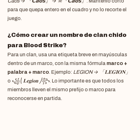
Caos → 『𝗖𝗮𝗼𝘀』 → ☠︎『𝗖𝗮𝗼𝘀』
. Mantenlo corto
para que quepa entero en el cuadro y no lo recorte el
juego.
¿Cómo crear un nombre de clan chido
para Blood Strike?
Para un clan, usa una etiqueta breve en mayúsculas
dentro de un marco, con la misma fórmula
marco +
palabra + marco
. Ejemplo:
LEGION → 「𝐋𝐄𝐆𝐈𝐎𝐍」
o
꧁⎝ 𝐋𝐞𝐠𝐢𝐨𝐧 ⎠꧂
. Lo importante es que todos los
miembros lleven el mismo prefijo o marco para
reconocerse en partida.