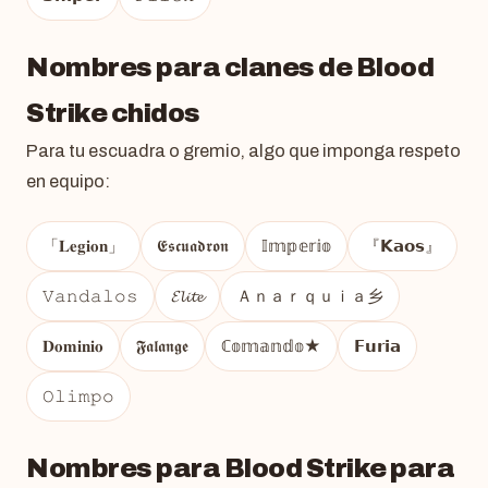
Nombres para clanes de Blood
Strike chidos
Para tu escuadra o gremio, algo que imponga respeto
en equipo:
「𝐋𝐞𝐠𝐢𝐨𝐧」
𝕰𝖘𝖈𝖚𝖆𝖉𝖗𝖔𝖓
𝕀𝕞𝕡𝕖𝕣𝕚𝕠
『𝗞𝗮𝗼𝘀』
𝚅𝚊𝚗𝚍𝚊𝚕𝚘𝚜
𝓔𝓵𝓲𝓽𝓮
Ａｎａｒｑｕｉａ乡
𝐃𝐨𝐦𝐢𝐧𝐢𝐨
𝕱𝖆𝖑𝖆𝖓𝖌𝖊
ℂ𝕠𝕞𝕒𝕟𝕕𝕠★
𝗙𝘂𝗿𝗶𝗮
𝙾𝚕𝚒𝚖𝚙𝚘
Nombres para Blood Strike para